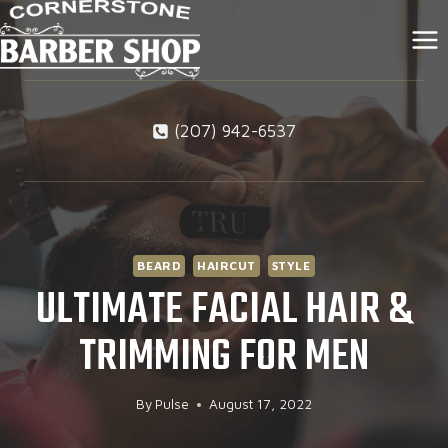
Skip
to
content
(207) 942-6537
BEARD
HAIRCUT
STYLE
ULTIMATE FACIAL HAIR &
TRIMMING FOR MEN
By
Pulse
August 17, 2022